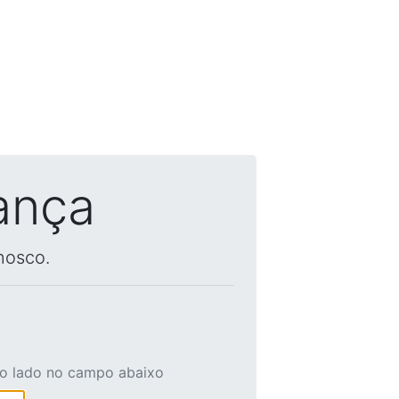
ança
nosco.
ao lado no campo abaixo