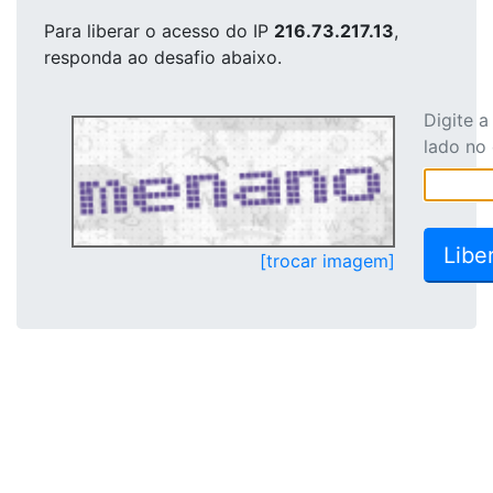
Para liberar o acesso
do IP
216.73.217.13
,
responda ao desafio abaixo.
Digite 
lado no
[trocar imagem]