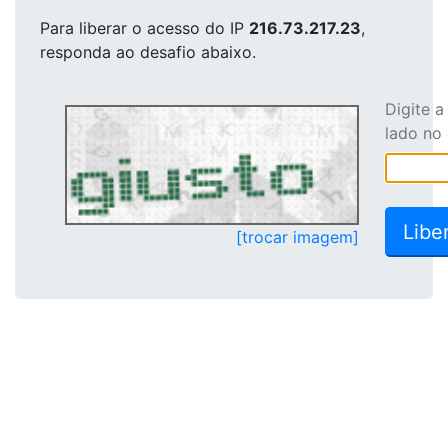
Para liberar o acesso
do IP
216.73.217.23
,
responda ao desafio abaixo.
Digite 
lado no
[trocar imagem]