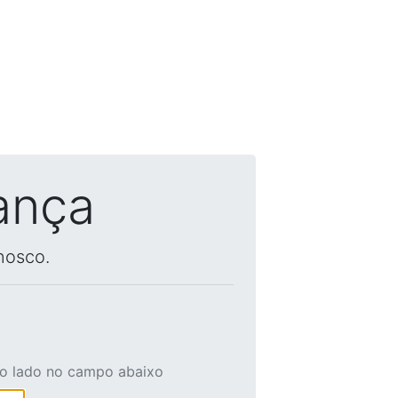
ança
nosco.
ao lado no campo abaixo