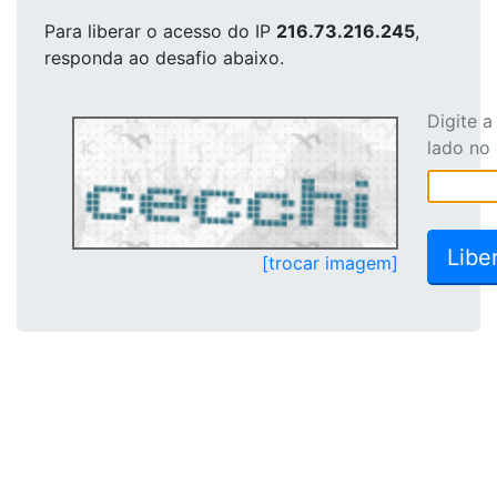
Para liberar o acesso
do IP
216.73.216.245
,
responda ao desafio abaixo.
Digite 
lado no
[trocar imagem]