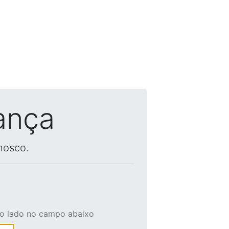
ança
nosco.
ao lado no campo abaixo