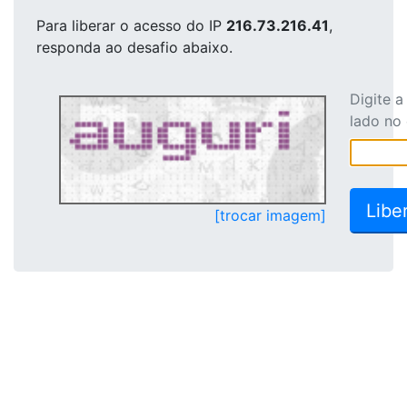
Para liberar o acesso
do IP
216.73.216.41
,
responda ao desafio abaixo.
Digite 
lado no
[trocar imagem]