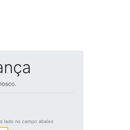
ança
nosco.
ao lado no campo abaixo