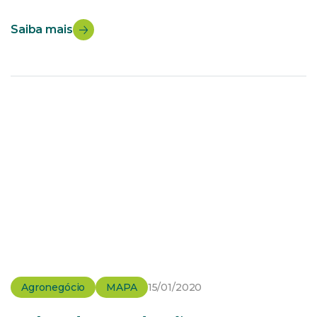
Instrução Normativa (IN) que estabelece os
procedimentos para habilitar estabelecimentos para
Saiba mais
exportação e o trânsito de produtos de origem animal.
Os estabelecimentos precisam ser registrados no
Departamento de Inspeção de Produtos de Origem
Animal. Os […]
Agronegócio
MAPA
15/01/2020