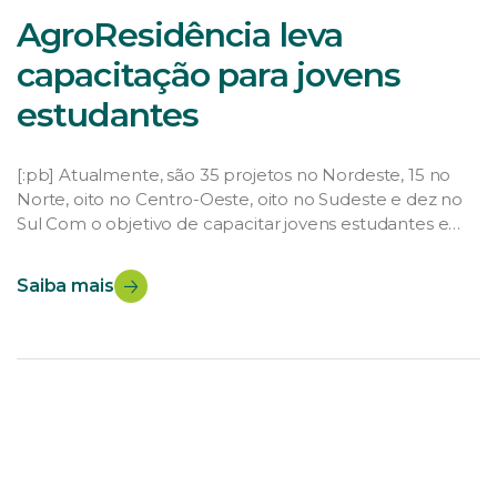
AgroResidência leva
capacitação para jovens
estudantes
[:pb] Atualmente, são 35 projetos no Nordeste, 15 no
Norte, oito no Centro-Oeste, oito no Sudeste e dez no
Sul Com o objetivo de capacitar jovens estudantes e
graduados para atuarem no campo, o AgroResidência –
Programa de Residência Profissional Agrícola, do
Saiba mais
Ministério da Agricultura, Pecuária e Abastecimento
(Mapa), já está com diversos projetos em […]