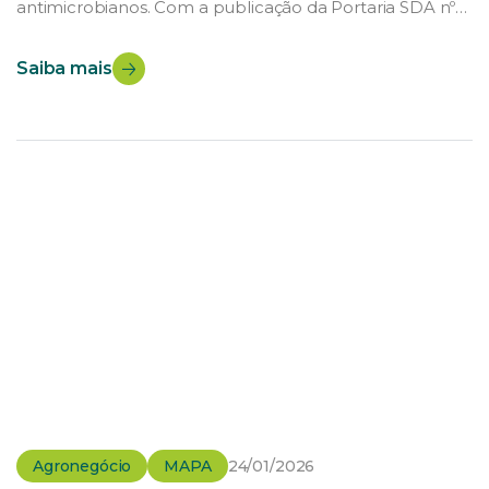
antimicrobianos. Com a publicação da Portaria SDA nº
1.617/2026, o Ministério da Agricultura e Pecuária (MAPA)
proibiu o uso de cinco antimicrobianos como
Saiba mais
melhoradores de desempenho na pecuária. A medida
acompanha uma tendência global voltada à redução
do uso de […]
Agronegócio
MAPA
24/01/2026