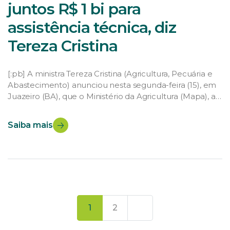
juntos R$ 1 bi para
assistência técnica, diz
Tereza Cristina
[:pb] A ministra Tereza Cristina (Agricultura, Pecuária e
Abastecimento) anunciou nesta segunda-feira (15), em
Juazeiro (BA), que o Ministério da Agricultura (Mapa), a
Confederação da Agricultura e da Pecuária do Brasil
(CNA), o Serviço Nacional de Aprendizagem Rural
Saiba mais
(Senar) e o Serviço de Apoio às Micro e Pequenas
Empresas (Sebrae) vão dispor, juntos, de R$ 1 […]
1
2