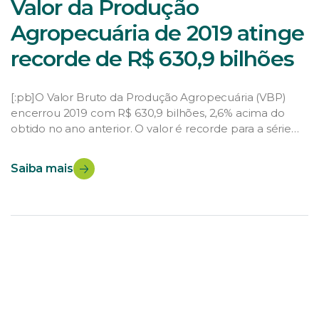
Valor da Produção
Agropecuária de 2019 atinge
recorde de R$ 630,9 bilhões
[:pb]O Valor Bruto da Produção Agropecuária (VBP)
encerrou 2019 com R$ 630,9 bilhões, 2,6% acima do
obtido no ano anterior. O valor é recorde para a série
histórica, iniciada em 1989, superando o VBP de 2017
(R$ 627,1 bilhões). No ano passado, as lavouras geraram
Saiba mais
um valor de R$ 411,1 bilhões e a pecuária, R$ […]