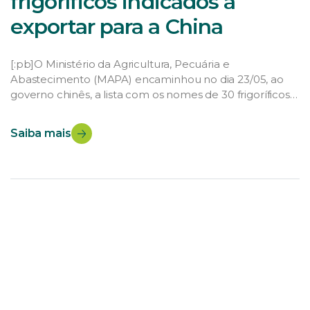
frigoríficos indicados a
exportar para a China
[:pb]O Ministério da Agricultura, Pecuária e
Abastecimento (MAPA) encaminhou no dia 23/05, ao
governo chinês, a lista com os nomes de 30 frigoríficos
brasileiros indicados a exportar para a China. O anúncio
foi feito pela ministra Tereza Cristina em entrevista à
Saiba mais
imprensa de balanço da missão a Ásia. De acordo com
a ministra, a lista foi um […]