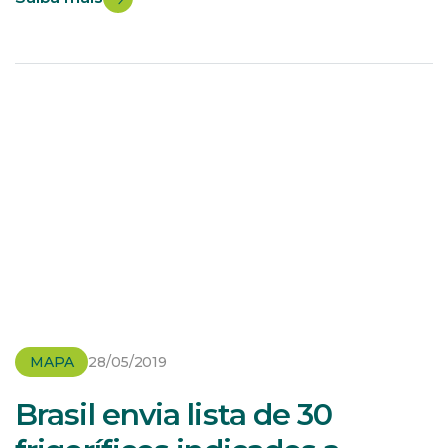
de decisões e elaboração de políticas públicas para o
setor agropecuário. A inauguração ocorrerá na sede do
ministério. A iniciativa permitirá […]
MAPA
28/05/2019
Brasil envia lista de 30