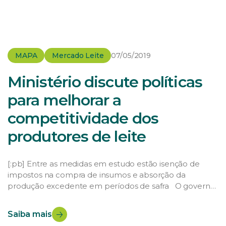
MAPA
Mercado Leite
07/05/2019
Ministério discute políticas
para melhorar a
competitividade dos
produtores de leite
[:pb] Entre as medidas em estudo estão isenção de
impostos na compra de insumos e absorção da
produção excedente em períodos de safra O governo
estuda um conjunto de medidas estruturantes para
melhorar a situação dos produtores de leite no país.
Saiba mais
Entre as propostas está a desoneração tributária de