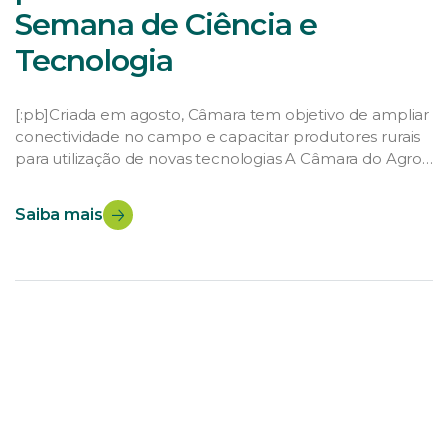
Semana de Ciência e
Tecnologia
[:pb]Criada em agosto, Câmara tem objetivo de ampliar
conectividade no campo e capacitar produtores rurais
para utilização de novas tecnologias A Câmara do Agro
4.0 fará sua primeira reunião nesta terça-feira (22)
durante a programação da 16ª Semana Nacional de
Saiba mais
Ciência e Tecnologia. A Câmara foi criada em agosto
quando foi firmado um acordo de […]