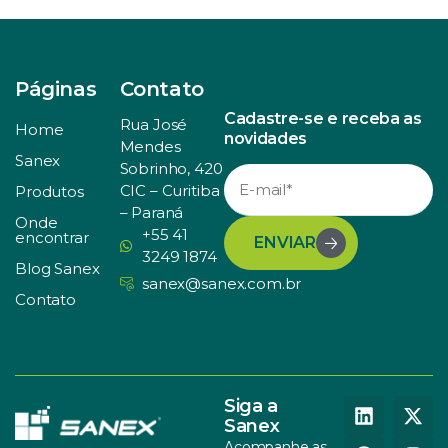
Páginas
Contato
Cadastre-se e receba as
Rua José
Home
novidades
Mendes
Sanex
Sobrinho, 420
CIC – Curitiba
Produtos
– Paraná
Onde
+55 41
encontrar
ENVIAR
3249 1874
Blog Sanex
sanex@sanex.com.br
Contato
Siga a
Sanex
Acompanhe as