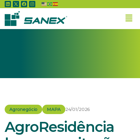
Home
»
Agronegócio
»
AgroResidência leva capacitação para jovens
estudantes
Agronegócio
MAPA
24/01/2026
AgroResidência