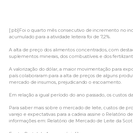
[:pb]Foi o quarto mês consecutivo de incremento no indi
acumulado para a atividade leiteira foi de 7,2%.
A alta de preço dos alimentos concentrados, com destaq
suplementos minerais, dos combustíveis e dos fertilizan
A valorização do dólar, a maior movimentação para expo
país colaboraram para a alta de preços de alguns produto
mercado de insumos, prejudicando o escoamento.
Em relação a igual período do ano passado, os custos da
Para saber mais sobre o mercado de leite, custos de pr
varejo e expectativas para a cadeia assine o Relatório d
informações em: Relatório de Mercado de Leite da Scot 