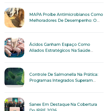
MAPA Proíbe Antimicrobianos Como
Melhoradores De Desempenho: O
Que Muda Para A Produção Animal?
Ácidos Ganham Espaço Como
Aliados Estratégicos Na Saúde
Intestinal Dos Suínos
Controle De Salmonella Na Prática:
Programas Integrados Superam
Ações Isoladas
Sanex Em Destaque Na Cobertura
Do IPPE 2026