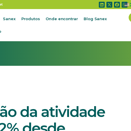
 produção da atividade leiteira subiram 7,2% desde fevereiro
et
Sanex
Produtos
Onde encontrar
Blog Sanex
o
ão da atividade
7,2% desde