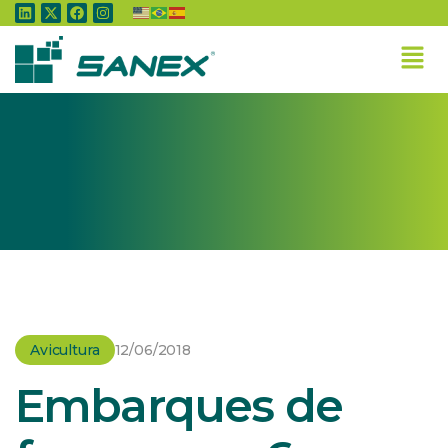
Home
»
Avicultura
»
Embarques de frango nos 6 primeiros dias úteis de
junho
Avicultura
12/06/2018
Embarques de