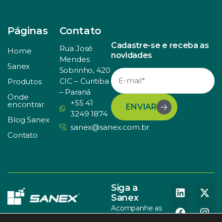
Páginas
Contato
Cadastre-se e receba as
Rua José
Home
novidades
Mendes
Sanex
Sobrinho, 420
CIC – Curitiba
Produtos
– Paraná
Onde
+55 41
encontrar
ENVIAR
3249 1874
Blog Sanex
sanex@sanex.com.br
Contato
Siga a
Sanex
Acompanhe as
nossas redes