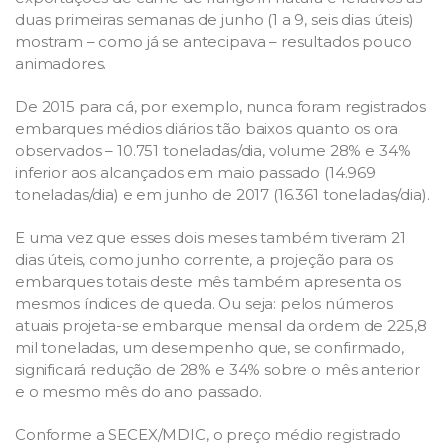
duas primeiras semanas de junho (1 a 9, seis dias úteis)
mostram – como já se antecipava – resultados pouco
animadores.
De 2015 para cá, por exemplo, nunca foram registrados
embarques médios diários tão baixos quanto os ora
observados – 10.751 toneladas/dia, volume 28% e 34%
inferior aos alcançados em maio passado (14.969
toneladas/dia) e em junho de 2017 (16.361 toneladas/dia).
E uma vez que esses dois meses também tiveram 21
dias úteis, como junho corrente, a projeção para os
embarques totais deste mês também apresenta os
mesmos índices de queda. Ou seja: pelos números
atuais projeta-se embarque mensal da ordem de 225,8
mil toneladas, um desempenho que, se confirmado,
significará redução de 28% e 34% sobre o mês anterior
e o mesmo mês do ano passado.
Conforme a SECEX/MDIC, o preço médio registrado