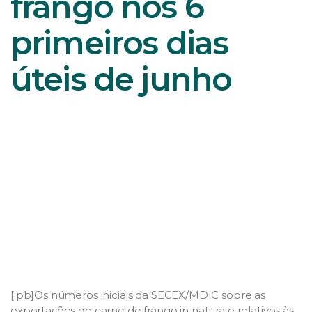
frango nos 6
primeiros dias
úteis de junho
[:pb]Os números iniciais da SECEX/MDIC sobre as
exportações de carne de frango in natura e relativos às