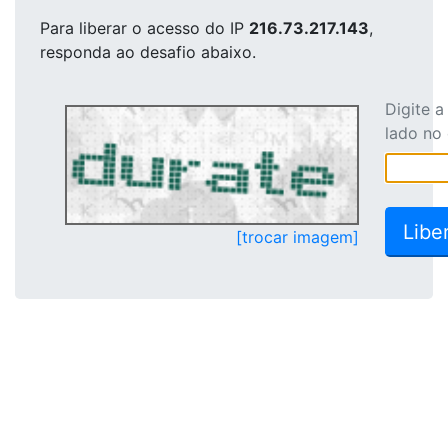
Para liberar o acesso
do IP
216.73.217.143
,
responda ao desafio abaixo.
Digite 
lado no
[trocar imagem]