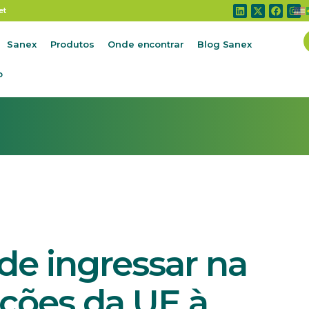
e ingressar na OMC contra restrições da UE à importação de
et
Sanex
Produtos
Onde encontrar
Blog Sanex
o
de ingressar na
ições da UE à