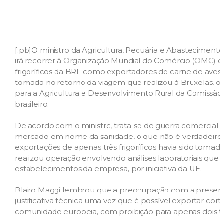
[:pb]O ministro da Agricultura, Pecuária e Abastecimento
irá recorrer à Organização Mundial do Comércio (OMC)
frigoríficos da BRF como exportadores de carne de aves
tomada no retorno da viagem que realizou à Bruxelas, 
para a Agricultura e Desenvolvimento Rural da Comissão
brasileiro.
De acordo com o ministro, trata-se de guerra comercial 
mercado em nome da sanidade, o que não é verdadeiro”
exportações de apenas três frigoríficos havia sido toma
realizou operação envolvendo análises laboratoriais qu
estabelecimentos da empresa, por iniciativa da UE.
Blairo Maggi lembrou que a preocupação com a presen
justificativa técnica uma vez que é possível exportar cor
comunidade europeia, com proibição para apenas dois ti