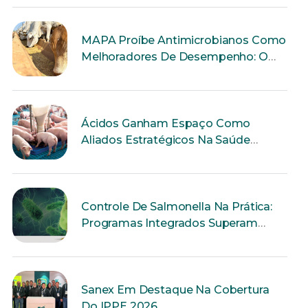
MAPA Proíbe Antimicrobianos Como
Melhoradores De Desempenho: O
Que Muda Para A Produção Animal?
Ácidos Ganham Espaço Como
Aliados Estratégicos Na Saúde
Intestinal Dos Suínos
Controle De Salmonella Na Prática:
Programas Integrados Superam
Ações Isoladas
Sanex Em Destaque Na Cobertura
Do IPPE 2026