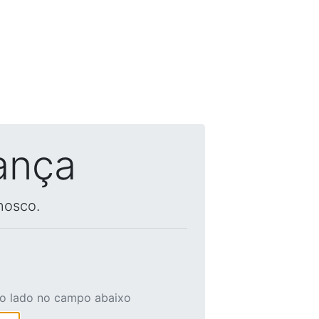
ança
nosco.
ao lado no campo abaixo