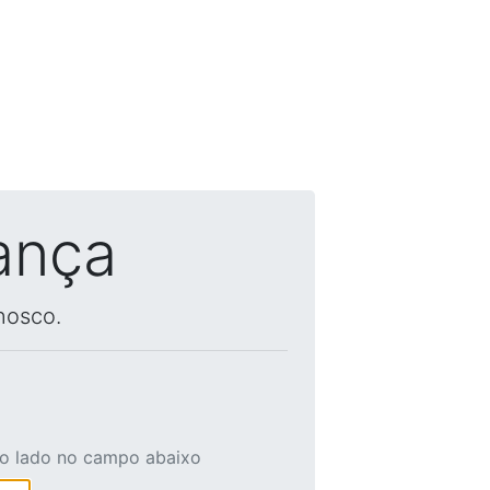
ança
nosco.
ao lado no campo abaixo