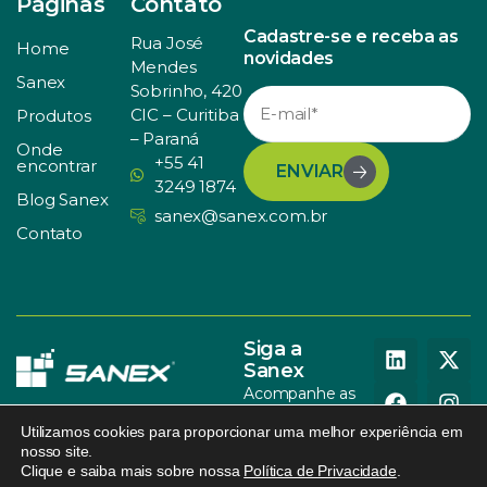
Páginas
Contato
Cadastre-se e receba as
Rua José
Home
novidades
Mendes
Sanex
Sobrinho, 420
CIC – Curitiba
Produtos
– Paraná
Onde
+55 41
encontrar
ENVIAR
3249 1874
Blog Sanex
sanex@sanex.com.br
Contato
Siga a
Sanex
Acompanhe as
nossas redes
Utilizamos cookies para proporcionar uma melhor experiência em
sociais
nosso site.
Clique e saiba mais sobre nossa
Política de Privacidade
.
© SANEX. Todos os direitos
Política de Privacidade
.
095