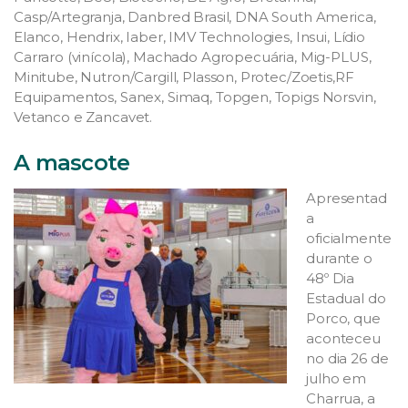
Casp/Artegranja, Danbred Brasil, DNA South America,
Elanco, Hendrix, Iaber, IMV Technologies, Insui, Lídio
Carraro (vinícola), Machado Agropecuária, Mig-PLUS,
Minitube, Nutron/Cargill, Plasson, Protec/Zoetis,RF
Equipamentos, Sanex, Simaq, Topgen, Topigs Norsvin,
Vetanco e Zancavet.
A mascote
Apresentad
a
oficialmente
durante o
48º Dia
Estadual do
Porco, que
aconteceu
no dia 26 de
julho em
Charrua, a