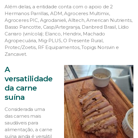
Além delas, a entidade conta com o apoio de 2
Hermanos Parrillas, ADM, Agroceres Multimix,
Agroceres PIC, Agrodanieli, Alltech, American Nutrients,
Basso Pancotte, Casp/Artegranja, Danbred Brasil, Lídio
Carraro (vinícola); Elanco, Hendrix, Machado
Agropecuária, Mig-PLUS, O Presente Rural,
Protec/Zoetis, RF Equipamentos, Topigs Norsvin e
Zancavet.
A
versatilidade
da carne
suína
Considerada uma
das carnes mais
saudáveis para
alimentação, a carne
suína ainda é versátil