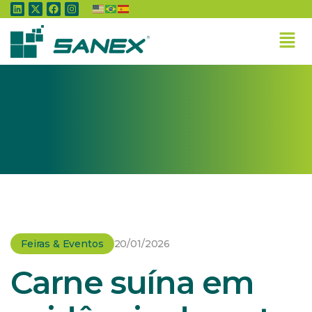
Home
»
Feiras & Eventos
»
Carne suína em evidência durante as programações
da Expointer
Feiras & Eventos
20/01/2026
Carne suína em