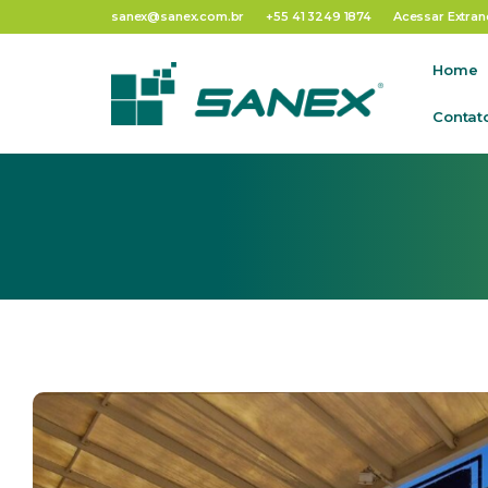
Tag:
Expointer
sanex@sanex.com.br
+55 41 3249 1874
Acessar Extran
Home
Contat