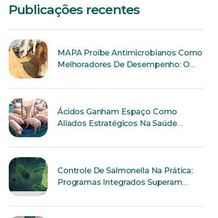
Publicações recentes
MAPA Proíbe Antimicrobianos Como
Melhoradores De Desempenho: O
Que Muda Para A Produção Animal?
Ácidos Ganham Espaço Como
Aliados Estratégicos Na Saúde
Intestinal Dos Suínos
Controle De Salmonella Na Prática:
Programas Integrados Superam
Ações Isoladas