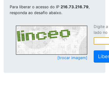
Para liberar o acesso
do IP
216.73.216.79
,
responda ao desafio abaixo.
Digite 
lado no
[trocar imagem]