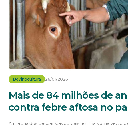
Bovinocultura
26/01/2026
Mais de 84 milhões de an
contra febre aftosa no pa
A maioria dos pecuaristas do país fez, mais uma vez, o 