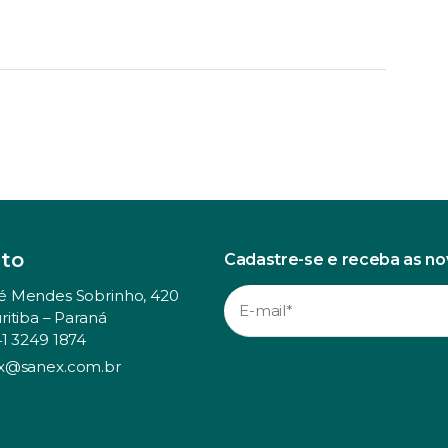
to
Cadastre-se e receba as n
é Mendes Sobrinho, 420
ritiba – Paraná
41 3249 1874
x@sanex.com.br