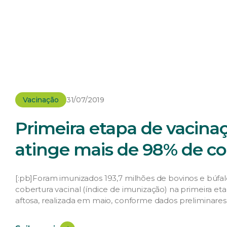
Vacinação
31/07/2019
Primeira etapa de vacinaç
atinge mais de 98% de c
[:pb]Foram imunizados 193,7 milhões de bovinos e búfalo
cobertura vacinal (índice de imunização) na primeira e
aftosa, realizada em maio, conforme dados preliminares 
Abastecimento (Mapa). Do rebanho de 197 milhões de b