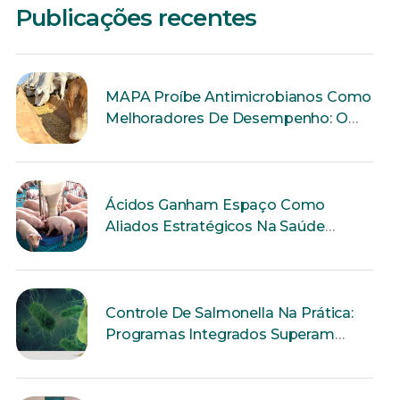
Publicações recentes
MAPA Proíbe Antimicrobianos Como
Melhoradores De Desempenho: O
Que Muda Para A Produção Animal?
Ácidos Ganham Espaço Como
Aliados Estratégicos Na Saúde
Intestinal Dos Suínos
Controle De Salmonella Na Prática:
Programas Integrados Superam
Ações Isoladas