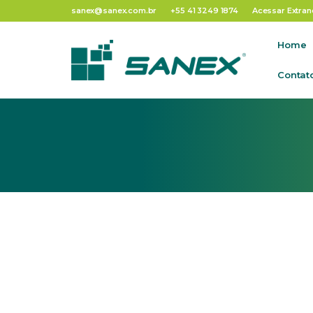
Tag:
Febre Aft
sanex@sanex.com.br
+55 41 3249 1874
Acessar Extran
Home
Contat