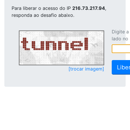
Para liberar o acesso
do IP
216.73.217.94
,
responda ao desafio abaixo.
Digite 
lado no
[trocar imagem]