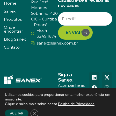
Cadastre-se e receba as
Rua José
Home
novidades
Mendes
Sanex
Sobrinho, 420
CIC – Curitiba
Produtos
– Paraná
Onde
+55 41
encontrar
ENVIAR
3249 1874
Blog Sanex
sanex@sanex.com.br
Contato
Siga a
Sanex
Acompanhe as
nossas redes
Utilizamos cookies para proporcionar uma melhor experiência em
sociais
nosso site.
Clique e saiba mais sobre nossa
Política de Privacidade
.
© SANEX. Todos os direitos
Política de Privacidade
.
095
reservados.
Design
.
Close GDPR Cookie Banner
ACEITAR