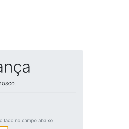
ança
nosco.
ao lado no campo abaixo