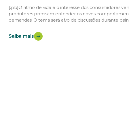
[:pb]O ritmo de vida e o interesse dos consumidores v
produtores precisam entender os novos comportamento
demandas. O tema será alvo de discussões durante paine
Suinocultura (SIAVS), o maior evento dos setores no Brasi
Saiba mais