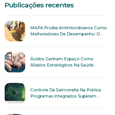
Publicações recentes
MAPA Proíbe Antimicrobianos Como
Melhoradores De Desempenho: O
Que Muda Para A Produção Animal?
Ácidos Ganham Espaço Como
Aliados Estratégicos Na Saúde
Intestinal Dos Suínos
Controle De Salmonella Na Prática:
Programas Integrados Superam
Ações Isoladas