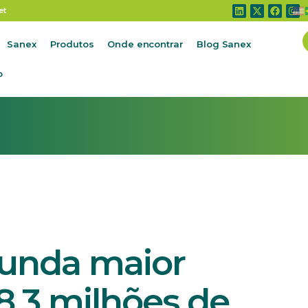
ior safra de grãos: 228,3 milhões de toneladas
et
Sanex
Produtos
Onde encontrar
Blog Sanex
o
gunda maior
28,3 milhões de