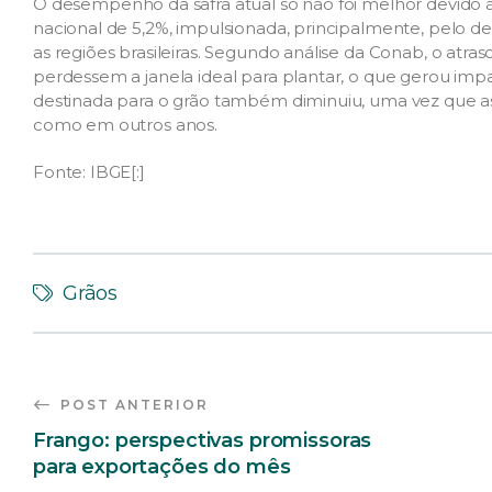
O desempenho da safra atual só não foi melhor devido 
nacional de 5,2%, impulsionada, principalmente, pelo
as regiões brasileiras. Segundo análise da Conab, o atras
perdessem a janela ideal para plantar, o que gerou impa
destinada para o grão também diminuiu, uma vez que a
como em outros anos.
Fonte: IBGE[:]
Grãos
POST ANTERIOR
Frango: perspectivas promissoras
para exportações do mês