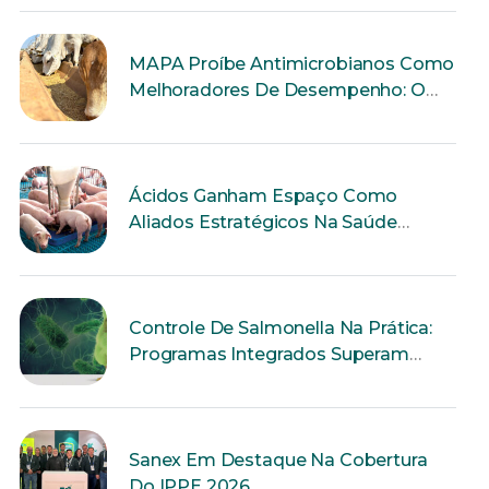
MAPA Proíbe Antimicrobianos Como
Melhoradores De Desempenho: O
Que Muda Para A Produção Animal?
Ácidos Ganham Espaço Como
Aliados Estratégicos Na Saúde
Intestinal Dos Suínos
Controle De Salmonella Na Prática:
Programas Integrados Superam
Ações Isoladas
Sanex Em Destaque Na Cobertura
Do IPPE 2026