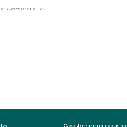
vez que eu comentar.
to
Cadastre-se e receba as n