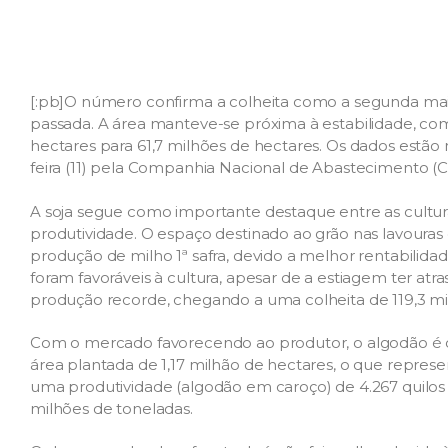
[:pb]O número confirma a colheita como a segunda maior
passada. A área manteve-se próxima à estabilidade, com 
hectares para 61,7 milhões de hectares. Os dados estão 
feira (11) pela Companhia Nacional de Abastecimento (
A soja segue como importante destaque entre as cultur
produtividade. O espaço destinado ao grão nas lavouras
produção de milho 1ª safra, devido a melhor rentabilidad
foram favoráveis à cultura, apesar de a estiagem ter atra
produção recorde, chegando a uma colheita de 119,3 mi
Com o mercado favorecendo ao produtor, o algodão é o
área plantada de 1,17 milhão de hectares, o que repr
uma produtividade (algodão em caroço) de 4.267 quilos 
milhões de toneladas.