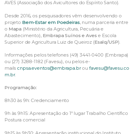
AVES (Associação dos Avicultores do Espírito Santo).
Desde 2016, os pesquisadores vêm desenvolvendo o
projeto
Bem-Estar em Poedeiras
, numa parceria entre
o
Mapa
(Ministério da Agricultura, Pecuária e
Abastecimento),
Embrapa Suínos e Aves
e Escola
Superior de Agricultura Luiz de Queiroz (
Esalq/USP
).
Informações pelos telefones (49) 3441-0400 (Embrapa)
ou (27) 3288-1182 (Favesu), ou pelos e-
mails
cnpsa.eventos@embrapa.br
ou
favesu@favesu.co
m.br
.
Programação:
8h30 às 9h: Credenciamento
9h às 9h15: Apresentação do 1º lugar Trabalho Científico
Postura comercial
9h15 às 9h30: Apresentação institucional do Instituto