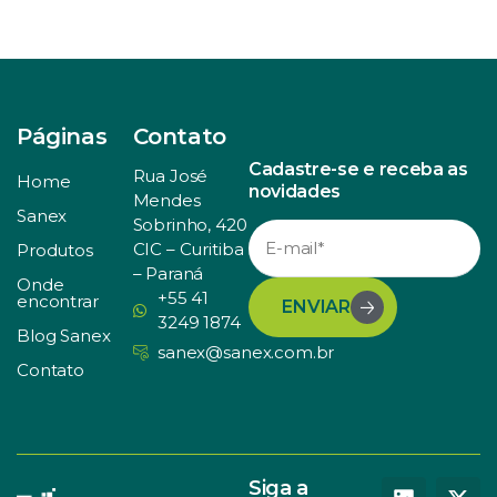
Páginas
Contato
Cadastre-se e receba as
Rua José
Home
novidades
Mendes
Sanex
Sobrinho, 420
CIC – Curitiba
Produtos
– Paraná
Onde
+55 41
encontrar
ENVIAR
3249 1874
Blog Sanex
sanex@sanex.com.br
Contato
Siga a