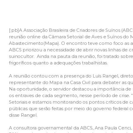
[:pb]A Associação Brasileira de Criadores de Suínos (ABCS
reunião online da Câmara Setorial de Aves e Suínos do Mi
Abastecimento(Mapa). O encontro teve como foco as a
ABCS priorizou a necessidade de abrir novas linhas de cr
suinocultor. Ainda na pauta da reunião, foi tratado sobr
frigoríficos quanto a adequações trabalhistas.
A reunião contou com a presença do Luís Rangel, dire
representante do Mapa na Casa Civil para debater as qu
Na oportunidade, o servidor destacou a importância de
os entraves de cada segmento, nesse período de crise
Setoriais e estamos monitorando os pontos críticos de c
públicas que serão feitas por meio do governo federal c
disse Rangel.
A consultora governamental da ABCS, Ana Paula Cenci,