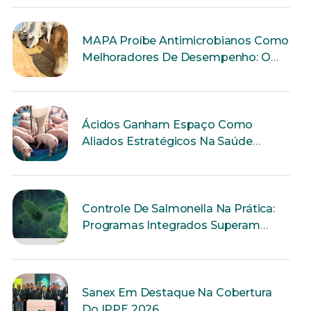
MAPA Proíbe Antimicrobianos Como
Melhoradores De Desempenho: O
Que Muda Para A Produção Animal?
Ácidos Ganham Espaço Como
Aliados Estratégicos Na Saúde
Intestinal Dos Suínos
Controle De Salmonella Na Prática:
Programas Integrados Superam
Ações Isoladas
Sanex Em Destaque Na Cobertura
Do IPPE 2026