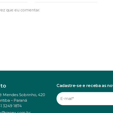
vez que eu comentar.
to
Cadastre-se e receba as n
é Mendes Sobrinho, 420
ritiba – Paraná
41 3249 1874
x@sanex.com.br