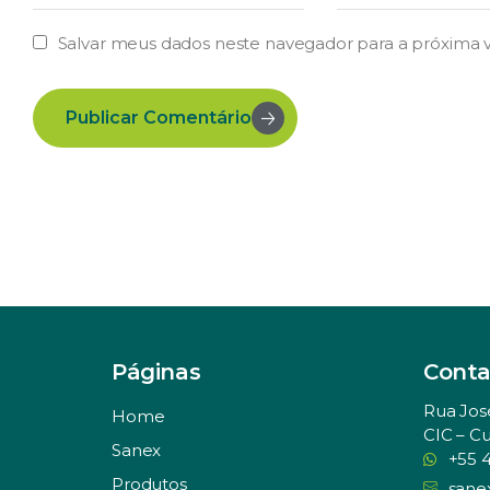
Salvar meus dados neste navegador para a próxima 
Publicar Comentário
Páginas
Conta
Rua Jos
Home
CIC – Cu
Sanex
+55 
Produtos
sane