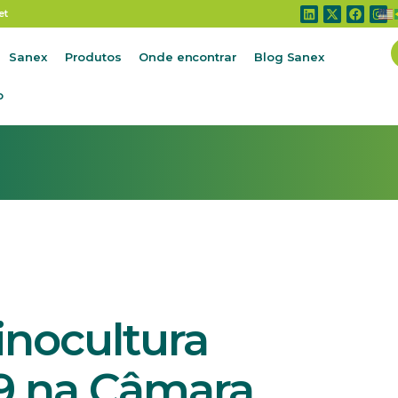
nocultura perante o Covid-19 na Câmara Setorial do MAPA
et
Sanex
Produtos
Onde encontrar
Blog Sanex
o
inocultura
19 na Câmara