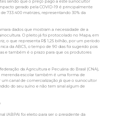
es sendo que o preço pago a este suinocultor
impacto gerado pela COVID-19 é principalmente
 de 733.400 matrizes, representando 30% da
mara dados que mostram a necessidade de a
uinocultura. O pleito já foi protocolado no Mapa, em
riz, o que representa R$ 1,25 bilhão, por um período
nica da ABCS, o tempo de 90 dias foi sugerido pois
idas e também é o prazo para que os produtores
ederação da Agricultura e Pecuária do Brasil (CNA),
a na merenda escolar também é uma forma de
 um canal de comercialização já que o suinocultor
ido do seu suíno e não tem sinal algum de
e
al (ABPA) foi eleito para ser o presidente da