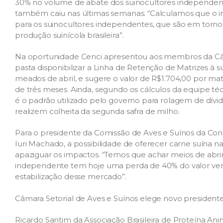
30% no volume de abate dos suinocultores independent
também caiu nas últimas semanas. “Calculamos que o 
para os suinocultores independentes, que são em torno
produção suinícola brasileira”.
Na oportunidade Cenci apresentou aos membros da Câ
pasta disponibilizar a Linha de Retenção de Matrizes à s
meados de abril, e sugere o valor de R$1.704,00 por mat
de três meses. Ainda, segundo os cálculos da equipe téc
é o padrão utilizado pelo governo para rolagem de dív
realizem colheita da segunda safra de milho.
Para o presidente da Comissão de Aves e Suínos da Conf
Iuri Machado, a possibilidade de oferecer carne suín
apaziguar os impactos. “Temos que achar meios de abrir
independente tem hoje uma perda de 40% do valor vend
estabilização desse mercado”.
Câmara Setorial de Aves e Suínos elege novo president
Ricardo Santim da Associação Brasileira de Proteína Anim