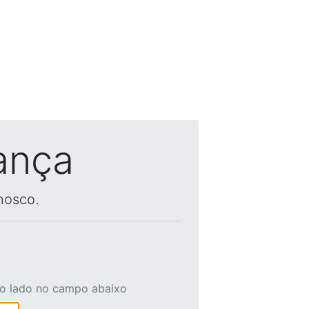
ança
nosco.
ao lado no campo abaixo