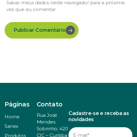
Salvar meus dados neste navegador para a próxima
vez que eu comentar.
Publicar Comentário
Páginas
Contato
Cadastre-se e receba as
Rua José
Home
novidades
Mendes
Sanex
Sobrinho, 420
CIC – Curitiba
Produtos