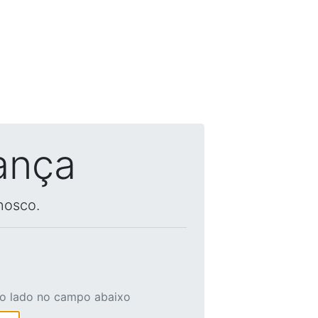
ança
nosco.
ao lado no campo abaixo