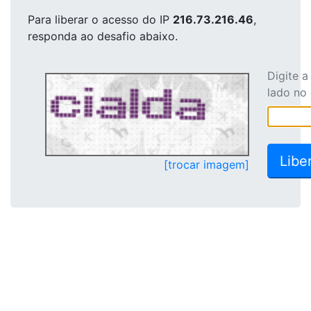
Para liberar o acesso
do IP
216.73.216.46
,
responda ao desafio abaixo.
Digite 
lado no
[trocar imagem]