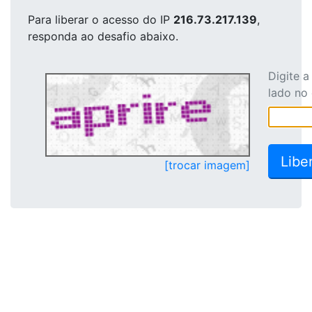
Para liberar o acesso
do IP
216.73.217.139
,
responda ao desafio abaixo.
Digite 
lado no
[trocar imagem]