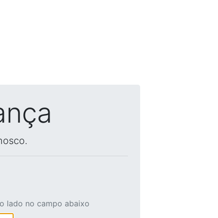
ança
nosco.
ao lado no campo abaixo