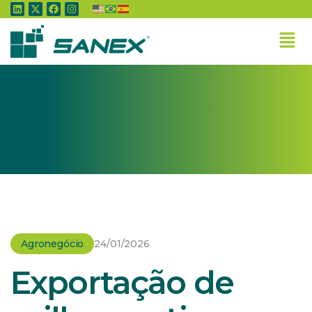
Home
»
Agronegócio
»
Exportação de milho continua em alta e soma US$ 1,1
bi em setembro
Agronegócio
24/01/2026
Exportação de