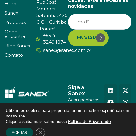
Cadastre-se e receba as
Rua José
Home
novidades
Mendes
Sanex
Sobrinho, 420
CIC – Curitiba
Produtos
– Paraná
Onde
+55 41
encontrar
ENVIAR
3249 1874
Blog Sanex
sanex@sanex.com.br
Contato
Siga a
Sanex
Acompanhe as
nossas redes
Utilizamos cookies para proporcionar uma melhor experiência em
sociais
nosso site.
Clique e saiba mais sobre nossa
Política de Privacidade
.
© SANEX. Todos os direitos
Política de Privacidade
.
095
reservados.
Design
.
Close GDPR Cookie Banner
ACEITAR