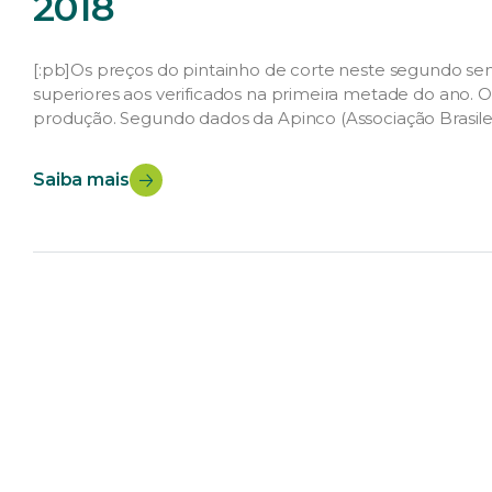
2018
[:pb]Os preços do pintainho de corte neste segundo 
superiores aos verificados na primeira metade do ano. O
produção. Segundo dados da Apinco (Associação Brasileir
agosto deste ano, foram produzidas cerca de 4 bilhões
menorque o do mesmo […]
Saiba mais