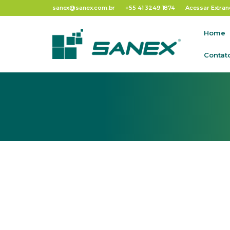
Tag:
pintainho
sanex@sanex.com.br
+55 41 3249 1874
Acessar Extran
Home
Contat