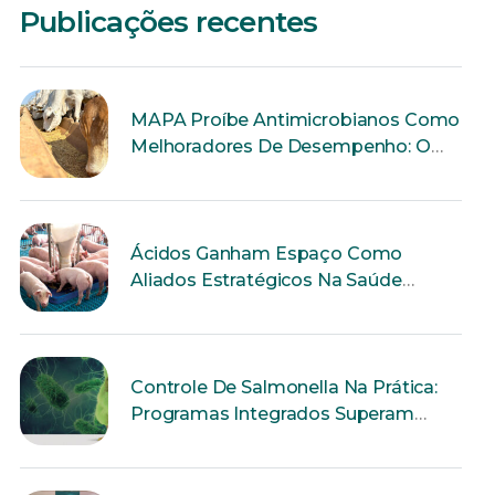
Publicações recentes
MAPA Proíbe Antimicrobianos Como
Melhoradores De Desempenho: O
Que Muda Para A Produção Animal?
Ácidos Ganham Espaço Como
Aliados Estratégicos Na Saúde
Intestinal Dos Suínos
Controle De Salmonella Na Prática:
Programas Integrados Superam
Ações Isoladas