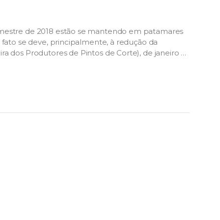
semestre de 2018 estão se mantendo em patamares
 fato se deve, principalmente, à redução da
a dos Produtores de Pintos de Corte), de janeiro a
 de cabeças de pintainhos. O número é 3,5%