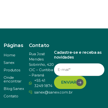
Páginas
Contato
Cadastre-se e receba as
Rua José
Home
novidades
Mendes
Sanex
Sobrinho, 420
CIC – Curitiba
Produtos
– Paraná
Onde
+55 41
encontrar
ENVIAR
3249 1874
Blog Sanex
sanex@sanex.com.br
Contato