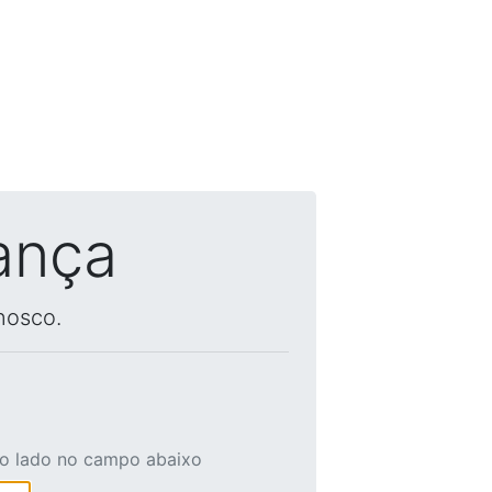
ança
nosco.
ao lado no campo abaixo