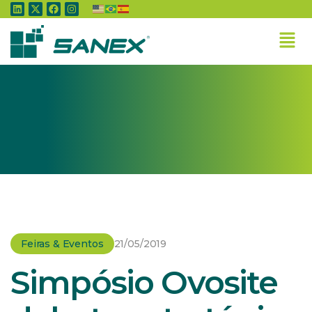
Home
»
Feiras & Eventos
»
Simpósio Ovosite debate estratégias com os olhos
voltados para o mercado externo
Feiras & Eventos
21/05/2019
Simpósio Ovosite