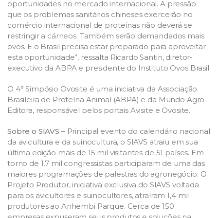
oportunidades no mercado internacional. A pressão
que os problemas sanitários chineses exercerão no
comércio internacional de proteínas não deverá se
restringir a cárneos. Também serão demandados mais
ovos. E o Brasil precisa estar preparado para aproveitar
esta oportunidade”, ressalta Ricardo Santin, diretor-
executivo da ABPA e presidente do Instituto Ovos Brasil.
O 4° Simpósio Ovosite é uma iniciativa da Associação
Brasileira de Proteína Animal (ABPA) e da Mundo Agro
Editora, responsável pelos portais Avisite e Ovosite.
Sobre o SIAVS –
Principal evento do calendário nacional
da avicultura e da suinocultura, o SIAVS atraiu em sua
última edição mais de 15 mil visitantes de 51 países. Em
torno de 1,7 mil congressistas participaram de uma das
maiores programações de palestras do agronegócio. O
Projeto Produtor, iniciativa exclusiva do SIAVS voltada
para os avicultores e suinocultores, atraíram 1,4 mil
produtores ao Anhembi Parque. Cerca de 150
empresas expuseram seus produtos e soluções na