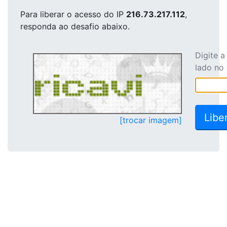
Para liberar o acesso
do IP
216.73.217.112
,
responda ao desafio abaixo.
Digite 
lado no
[trocar imagem]