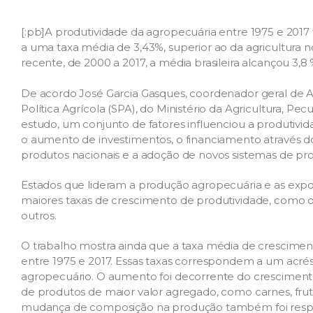
[:pb]A produtividade da agropecuária entre 1975 e 2017
a uma taxa média de 3,43%, superior ao da agricultura 
recente, de 2000 a 2017, a média brasileira alcançou 3,8
De acordo José Garcia Gasques, coordenador geral de Av
Política Agrícola (SPA), do Ministério da Agricultura, Pe
estudo, um conjunto de fatores influenciou a produtivida
o aumento de investimentos, o financiamento através do
produtos nacionais e a adoção de novos sistemas de pr
Estados que lideram a produção agropecuária e as ex
maiores taxas de crescimento de produtividade, como o 
outros.
O trabalho mostra ainda que a taxa média de crescimen
entre 1975 e 2017. Essas taxas correspondem a um acré
agropecuário. O aumento foi decorrente do cresciment
de produtos de maior valor agregado, como carnes, fruta
mudança de composição na produção também foi respo