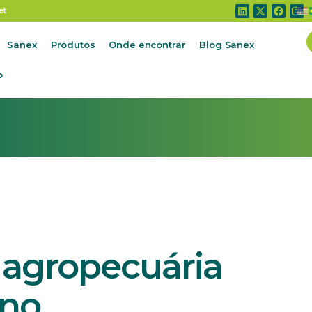
agropecuária cresce 3,43% ao ano
et
Sanex
Produtos
Onde encontrar
Blog Sanex
o
 agropecuária
ano