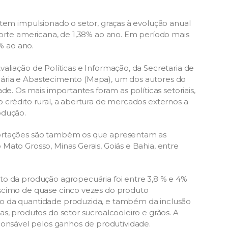
 tem impulsionado o setor, graças à evolução anual
norte americana, de 1,38% ao ano. Em período mais
 % ao ano.
aliação de Políticas e Informação, da Secretaria de
cuária e Abastecimento (
Mapa
), um dos autores do
de. Os mais importantes foram as políticas setoriais,
 crédito rural, a abertura de mercados externos a
odução.
portações são também os que apresentam as
Mato Grosso, Minas Gerais, Goiás e Bahia, entre
to da produção agropecuária foi entre 3,8 % e 4%
scimo de quase cinco vezes do produto
o da quantidade produzida, e também da inclusão
s, produtos do setor sucroalcooleiro e grãos. A
nsável pelos ganhos de produtividade.