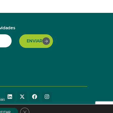
ovidades
ENVIAR
ais
Close GDPR Cookie Banner
EITAR
.