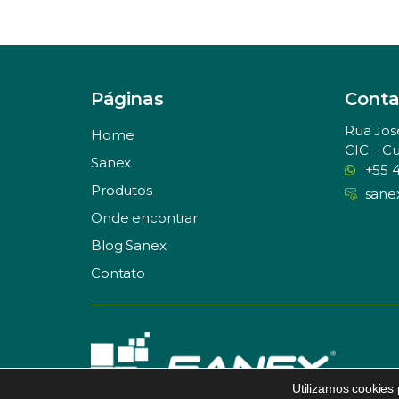
Páginas
Conta
Rua Jos
Home
CIC – Cu
Sanex
+55 
Produtos
sane
Onde encontrar
Blog Sanex
Contato
Utilizamos cookies
© SANEX. Todos os direitos reservados.