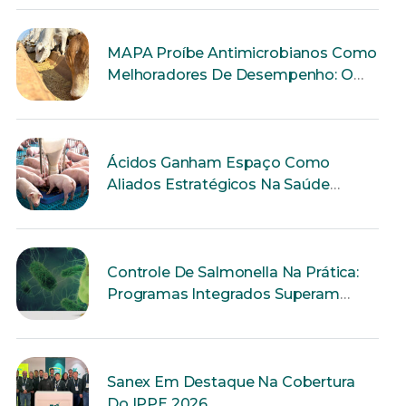
MAPA Proíbe Antimicrobianos Como
Melhoradores De Desempenho: O
Que Muda Para A Produção Animal?
Ácidos Ganham Espaço Como
Aliados Estratégicos Na Saúde
Intestinal Dos Suínos
Controle De Salmonella Na Prática:
Programas Integrados Superam
Ações Isoladas
Sanex Em Destaque Na Cobertura
Do IPPE 2026