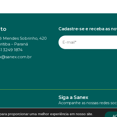
to
Cadastre-se e receba as n
é Mendes Sobrinho, 420
ritiba – Paraná
41 3249 1874
x@sanex.com.br
Siga a Sanex
Acompanhe as nossas redes soci
 para proporcionar uma melhor experiência em nosso site.
AC
Política de Privacidade
.
095 Design