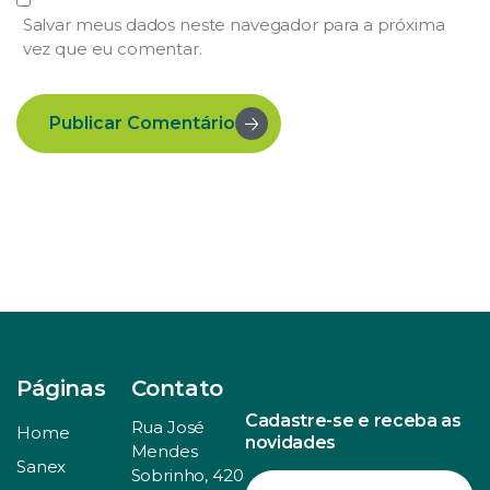
Salvar meus dados neste navegador para a próxima
vez que eu comentar.
Publicar Comentário
Páginas
Contato
Cadastre-se e receba as
Rua José
Home
novidades
Mendes
Sanex
Sobrinho, 420