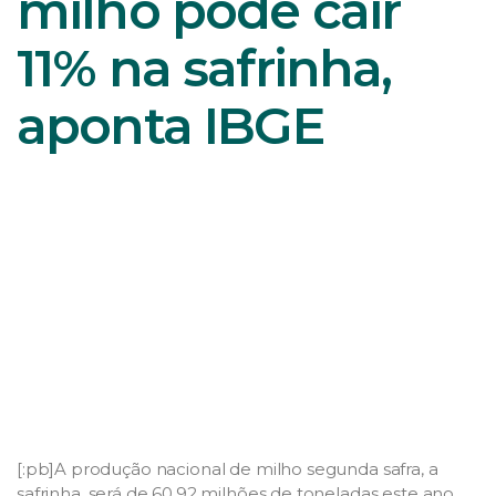
milho pode cair
11% na safrinha,
aponta IBGE
[:pb]A produção nacional de milho segunda safra, a
safrinha, será de 60,92 milhões de toneladas este ano,