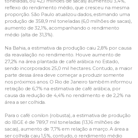
toneladas, ou 42,1 milhões de sacas) aumentou 3,4%,
reflexo do rendimento médio, que cresceu na mesma
proporção. São Paulo atualizou dados, estimando uma
produção de 358,9 mil toneladas (6,0 milhões de sacas),
aumento de 32,1%, acompanhando o rendimento
médio (alta de 31,3%).
Na Bahia, a estimativa da produção caiu 2,8% por causa
da reavaliação no rendimento. Houve aumento de
27,2% na área plantada de café arábica no Estado,
sendo incorporados 25,0 mil hectares. Contudo, a maior
parte dessa área deve começar a produzir somente
nos próximos anos. O Rio de Janeiro também informou
retração de 6,7% na estimativa de café arábica, por
causa da redução de 4,4% no rendimento e de 2,2% na
área a ser colhida.
Para o café conilon (robusta), a estimativa de produção
do IBGE é de 789,7 mil toneladas (13,16 milhões de
sacas), aumento de 7,7% em relação a março. A área a
ser colhida caiu 1,5%, contudo, o rendimento médio