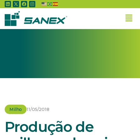
Home
»
Milho
»
Produção de milho pode cair 11% na safrinha, aponta
IBGE
Milho
11/05/2018
Produção de