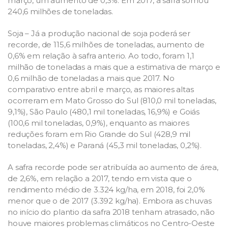
março, um aumento de 0,3%. Em 2017, a safra somou
240,6 milhões de toneladas.
Soja – Já a produção nacional de soja poderá ser
recorde, de 115,6 milhões de toneladas, aumento de
0,6% em relação à safra anterio. Ao todo, foram 1,1
milhão de toneladas a mais que a estimativa de março e
0,6 milhão de toneladas a mais que 2017. No
comparativo entre abril e março, as maiores altas
ocorreram em Mato Grosso do Sul (810,0 mil toneladas,
9,1%), São Paulo (480,1 mil toneladas, 16,9%) e Goiás
(100,6 mil toneladas, 0,9%), enquanto as maiores
reduções foram em Rio Grande do Sul (428,9 mil
toneladas, 2,4%) e Paraná (45,3 mil toneladas, 0,2%).
A safra recorde pode ser atribuída ao aumento de área,
de 2,6%, em relação a 2017, tendo em vista que o
rendimento médio de 3.324 kg/ha, em 2018, foi 2,0%
menor que o de 2017 (3.392 kg/ha). Embora as chuvas
no início do plantio da safra 2018 tenham atrasado, não
houve maiores problemas climáticos no Centro-Oeste