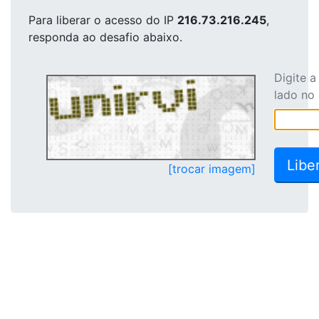
Para liberar o acesso
do IP
216.73.216.245
,
responda ao desafio abaixo.
Digite 
lado no
[trocar imagem]