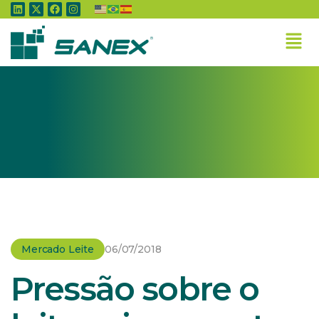
Home
»
Mercado Leite
»
Pressão sobre o leite vai aumentar com a chegada da
oferta do Sul; em junho, alta ao produtor foi de 4,3%
em média
Mercado Leite
06/07/2018
Pressão sobre o