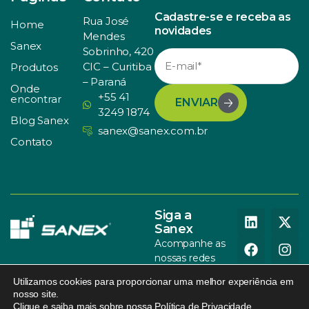
Cadastre-se e receba as
Rua José
Home
novidades
Mendes
Sanex
Sobrinho, 420
CIC – Curitiba
Produtos
– Paraná
Onde
+55 41
encontrar
ENVIAR
3249 1874
Blog Sanex
sanex@sanex.com.br
Contato
Siga a
Sanex
Acompanhe as
nossas redes
sociais
Utilizamos cookies para proporcionar uma melhor experiência em
nosso site.
Clique e saiba mais sobre nossa
Política de Privacidade
.