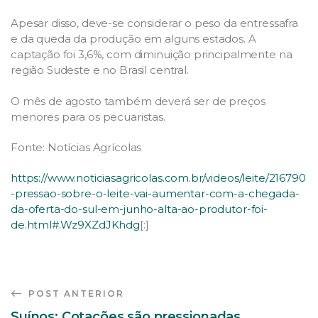
Apesar disso, deve-se considerar o peso da entressafra
e da queda da produção em alguns estados. A
captação foi 3,6%, com diminuição principalmente na
região Sudeste e no Brasil central.
O mês de agosto também deverá ser de preços
menores para os pecuaristas.
Fonte: Notícias Agrícolas
https://www.noticiasagricolas.com.br/videos/leite/216790
-pressao-sobre-o-leite-vai-aumentar-com-a-chegada-
da-oferta-do-sul-em-junho-alta-ao-produtor-foi-
de.html#.Wz9XZdJKhdg
[:]
POST ANTERIOR
Suínos: Cotações são pressionadas