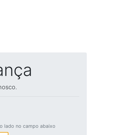
ança
nosco.
ao lado no campo abaixo