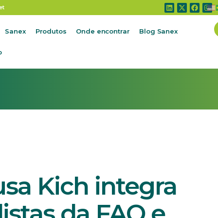
sa Kich integra grupo de especialistas da FAO e OMS
et
Sanex
Produtos
Onde encontrar
Blog Sanex
o
sa Kich integra
istas da FAO e