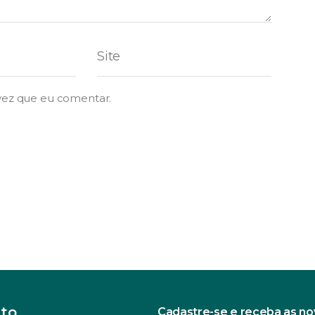
vez que eu comentar.
to
Cadastre-se e receba as n