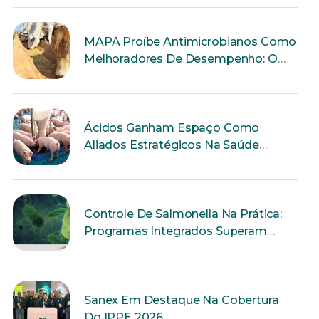
MAPA Proíbe Antimicrobianos Como
Melhoradores De Desempenho: O
Que Muda Para A Produção Animal?
Ácidos Ganham Espaço Como
Aliados Estratégicos Na Saúde
Intestinal Dos Suínos
Controle De Salmonella Na Prática:
Programas Integrados Superam
Ações Isoladas
Sanex Em Destaque Na Cobertura
Do IPPE 2026