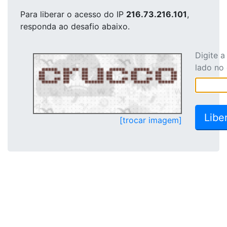
Para liberar o acesso
do IP
216.73.216.101
,
responda ao desafio abaixo.
Digite 
lado no
[trocar imagem]