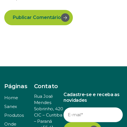
Publicar Comentário
Páginas
Contato
Cadastre-se e receba as
Rua José
Home
novidades
Mendes
Sanex
Sobrinho, 420
CIC – Curitiba
Produtos
– Paraná
Onde