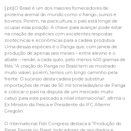
[:pb]O Brasil é um dos maiores fornecedores de
proteína animal do mundo como o frango, suínos e
bovinos. Porém, na piscicultura, o país está longe de
ocupar essa posição. A chave para avançar pode estar
na criação de espécies com excelentes respostas
zootécnicas e econômicas para a cadeia produtiva.
Uma dessas espécies é o Panga que, com janela de
produção de apenas seis meses – entre alevino e o
abate – rende, a cada quilo, pelo menos 400 gramas de
filés. “A criação do Panga no Brasil tem se mostrado
muito viável, porém, temos um longo caminho pela
frente. O sucesso desta cadeia pode substituir
importações de mais de 50 mil toneladas/ano de Panga
e colocar o país na disputa de um mercado muito
cativo para este pescado a nível internacional”, afirma o
Ex Ministro da Pesca e Presidente do IFC Altemir
Gregolin.
O International Fish Congress destaca a “Produção do
Peixe Panga no Brasil: Indicadores de resultados e