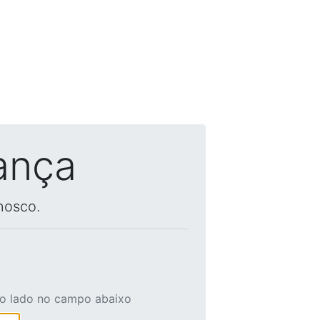
ança
nosco.
ao lado no campo abaixo