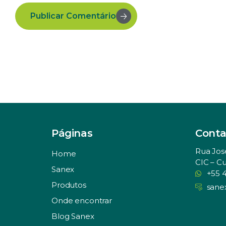
Publicar Comentário
Páginas
Conta
Rua Jos
Home
CIC – Cu
Sanex
+55 
Produtos
sane
Onde encontrar
Blog Sanex