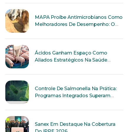
MAPA Proíbe Antimicrobianos Como
Melhoradores De Desempenho: O
Que Muda Para A Produção Animal?
Ácidos Ganham Espaço Como
Aliados Estratégicos Na Saúde
Intestinal Dos Suínos
Controle De Salmonella Na Prática:
Programas Integrados Superam
Ações Isoladas
Sanex Em Destaque Na Cobertura
Do IPPE 2026