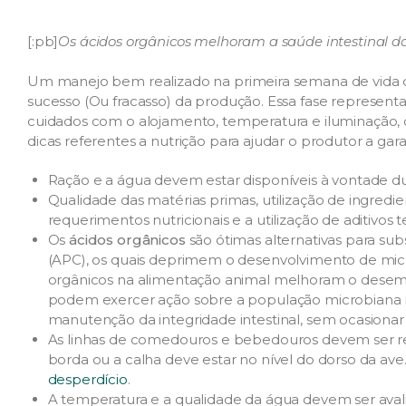
[:pb]
Os ácidos orgânicos melhoram a saúde intestinal 
Um manejo bem realizado na primeira semana de vida d
sucesso (Ou fracasso) da produção. Essa fase represent
cuidados com o alojamento, temperatura e iluminação, o
dicas referentes a nutrição para ajudar o produtor a gar
Ração e a água devem estar disponíveis à vontade du
Qualidade das matérias primas, utilização de ingredie
requerimentos nutricionais e a utilização de aditivos 
Os
ácidos orgânicos
são ótimas alternativas para sub
(APC), os quais deprimem o desenvolvimento de micr
orgânicos na alimentação animal melhoram o desem
podem exercer ação sobre a população microbiana no
manutenção da integridade intestinal, sem ocasiona
As linhas de comedouros e bebedouros devem ser r
borda ou a calha deve estar no nível do dorso da ave. 
desperdício
.
A temperatura e a qualidade da água devem ser aval