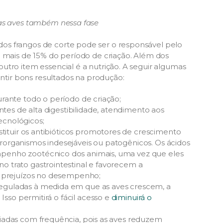
das aves também nessa fase
os frangos de corte pode ser o responsável pelo
a mais de 15% do período de criação. Além dos
utro item essencial é a nutrição. A seguir algumas
antir bons resultados na produção:
rante todo o período de criação;
ntes de alta digestibilidade, atendimento aos
tecnológicos;
stituir os antibióticos promotores de crescimento
organismos indesejáveis ou patogênicos. Os ácidos
penho zootécnico dos animais, uma vez que eles
 trato gastrointestinal e favorecem a
r prejuízos no desempenho;
eguladas à medida em que as aves crescem, a
Isso permitirá o fácil acesso e
diminuirá o
iadas com frequência, pois as aves reduzem