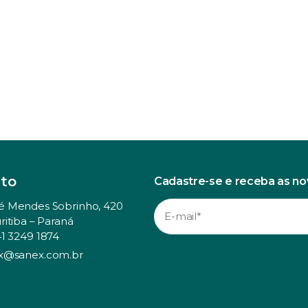
to
Cadastre-se e receba as n
é Mendes Sobrinho, 420
ritiba – Paraná
41 3249 1874
x@sanex.com.br