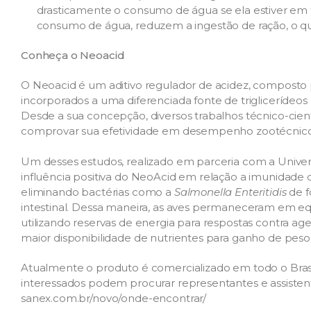
drasticamente o consumo de água se ela estiver em
consumo de água, reduzem a ingestão de ração, o q
Conheça o Neoacid
O Neoacid é um aditivo regulador de acidez, composto 
incorporados a uma diferenciada fonte de triglicerídeos
Desde a sua concepção, diversos trabalhos técnico-cient
comprovar sua efetividade em desempenho zootécnico e 
Um desses estudos, realizado em parceria com a Univer
influência positiva do NeoAcid em relação a imunidade
eliminando bactérias como a
Salmonella Enteritidis
de f
intestinal. Dessa maneira, as aves permaneceram em eq
utilizando reservas de energia para respostas contra agen
maior disponibilidade de nutrientes para ganho de peso
Atualmente o produto é comercializado em todo o Bras
interessados podem procurar representantes e assisten
sanex.com.br/novo/onde-encontrar/