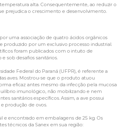
 temperatura alta. Consequentemente, ao reduzir o
ue prejudica o crescimento e desenvolvimento.
por uma associação de quatro ácidos orgânicos
 e produzido por um exclusivo processo industrial.
íficos foram publicados com o intuito de
sob desafios sanitários.
sidade Federal do Paraná (UFPR), é referente a
 das aves. Mostrou-se que o produto atuou
orma eficaz antes mesmo da infecção pela mucosa
uilíbrio imunológico, não mobilizando e nem
tes sanitários específicos. Assim, a ave possui
 e produção de ovos.
il e encontrado em embalagens de 25 kg. Os
tes técnicos da Sanex em sua região: