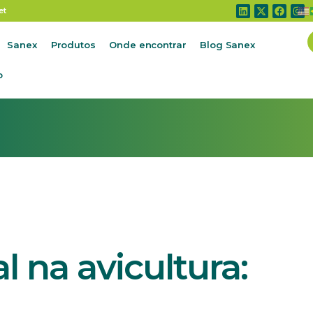
vicultura: fase inicial
et
Sanex
Produtos
Onde encontrar
Blog Sanex
o
l na avicultura: