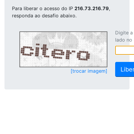
Para liberar o acesso
do IP
216.73.216.79
,
responda ao desafio abaixo.
Digite 
lado no
[trocar imagem]